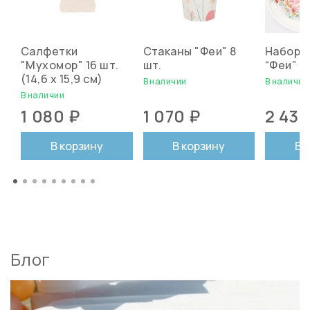
Салфетки
Стаканы "Феи" 8
Набор д
"Мухомор" 16 шт.
шт.
“Феи” (
(14,6 x 15,9 см)
В наличии
В наличии
В наличии
1 080 ₽
1 070 ₽
2 430
В корзину
В корзину
В 
Блог