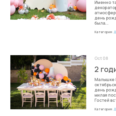
Именно т
декорато
атмосферу
день рожд
была...
Категория:
Д
Oct 08
2 год
Малышке М
октябрьск
день рожд
милая по
Гостей вс
Категория:
Д