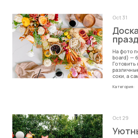
Oct 31
Доска
праз
На фото п
board) — 
Готовить 
различные
соки, а с
Категория:
Oct 29
Уютн