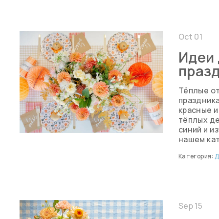
Oct 01
Идеи 
праз
Тёплые о
праздника
красные и
тёплых де
синий и и
нашем кат
Категория:
Д
Sep 15