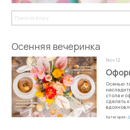
Осенняя вечеринка
Nov 12
Офор
Осенью та
насладить
стола и о
сделать к
вдохновля
Категория:
Д