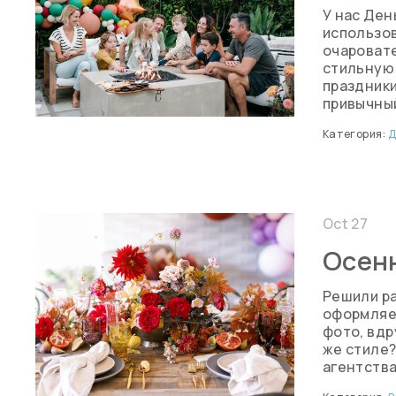
У нас Ден
использо
очаровате
стильную
праздники
привычный
Категория:
Д
Oct 27
Осенн
Решили ра
оформляе
фото, вдр
же стиле?
агентства,