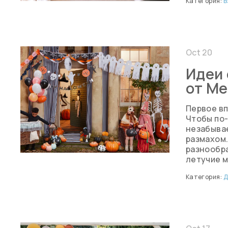
Категория:
В
Oct 20
Идеи 
от Me
Первое вп
Чтобы по-
незабывае
размахом
разнообр
летучие м
Категория:
Д