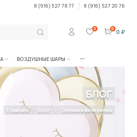
8 (916) 527 78 77
8 (916) 527 20 76
0
0
0 ₽
КА
ВОЗДУШНЫЕ ШАРЫ
БЛОГ
Главная
Блог
Осенняя вечеринка