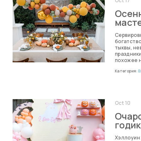
Oct 17
Осенн
маст
Сервировк
богатство
тыквы, не
праздники
похожее н
Категория:
В
Oct 10
Очаро
годик
Хэллоуин 