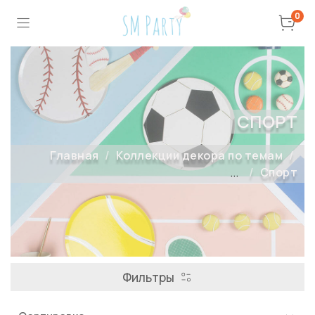
0
СПОРТ
Главная
Коллекции декора по темам
...
Спорт
Фильтры