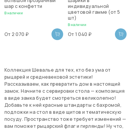
Большой прозрачный
Шарики в
шар c конфетти
индивидуальной
цветовой гамме (от 5
В наличии
шт)
В наличии
От
2 070 ₽
От
1 040 ₽
Коллекция Шевалье для тех, кто без ума от
рыцарей и средневековой эстетики!
Рассказываем, как превратить дом в настоящий
замок. Начните с сервировки стола — композиция
в виде замка будет смотреться великолепно!
Добавьте к ней красные штандарты с бахромой,
подложки на стол в виде щитов и тематическую
посуду. Пространство тоже требует изменений —
вам поможет рыцарский флаг и гирлянды! Ну что,