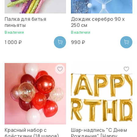
Палка для битья
Дождик серебро 90 х
пиньяты
250 см
В наличии
В наличии
1 000 ₽
990 ₽
Красный набор с
Шар-надпись "С Днем
блёстками (18 шаров)
Рождения" [Happy