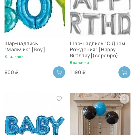
Шар-надпись
Шар-надпись "С Днем
"Мальчик" [Boy]
Рождения" [Happy
Birthday](серебро)
В наличии
В наличии
900 ₽
1 190 ₽