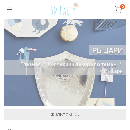
0
РЫЦАРИ
Главная
Коллекции декора по темам
...
Рыцари
Фильтры