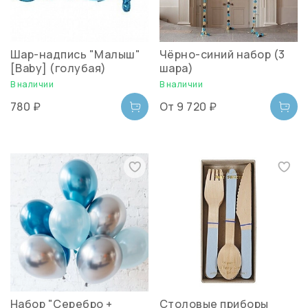
Шар-надпись "Малыш"
Чёрно-синий набор (3
[Baby] (голубая)
шара)
В наличии
В наличии
780 ₽
От
9 720 ₽
Набор "Серебро +
Столовые приборы