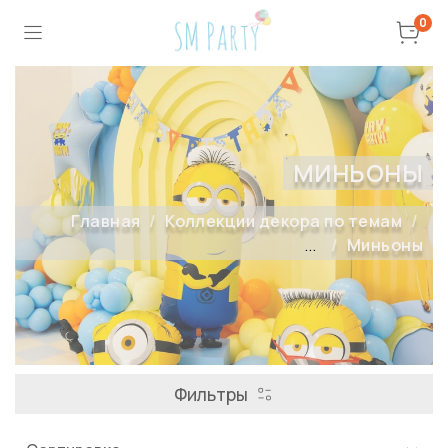
0
МИНЬОНЫ
Главная
Коллекции декора по темам
...
Миньоны
Фильтры