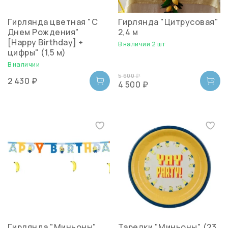
Гирлянда цветная "С
Гирлянда "Цитрусовая"
Днем Рождения"
2,4 м
[Happy Birthday] +
В наличии 2 шт
цифры" (1,5 м)
В наличии
5 600 ₽
2 430 ₽
4 500 ₽
Гирлянда "Миньоны"
Тарелки "Миньоны" (23