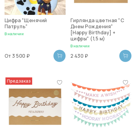
Цифра "Щенячий
Гирлянда цветная "С
Патруль"
Днем Рождения"
[Happy Birthday] +
В наличии
цифры" (1,5 м)
В наличии
От
3 500 ₽
2 430 ₽
Предзаказ