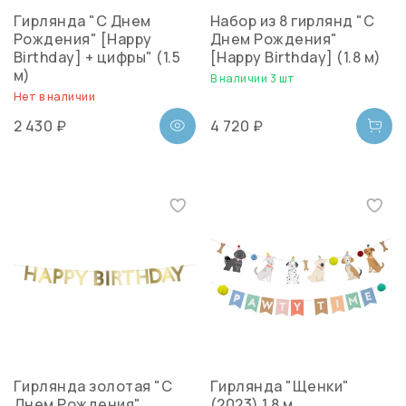
Гирлянда "С Днем
Набор из 8 гирлянд "С
Рождения" [Happy
Днем Рождения"
Birthday] + цифры" (1.5
[Happy Birthday] (1.8 м)
м)
В наличии 3 шт
Нет в наличии
2 430 ₽
4 720 ₽
Гирлянда золотая "С
Гирлянда "Щенки"
Днем Рождения"
(2023) 1,8 м