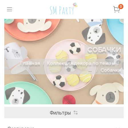
0
СОБАЧКИ
Главная
Коллекции декора по темам
...
Собачки
Фильтры