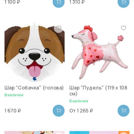
1 100 ₽
1 310 ₽
Шар "Собачка" (голова)
Шар "Пудель" (119 х 108
см)
В наличии
В наличии
1 670 ₽
От
1 265 ₽