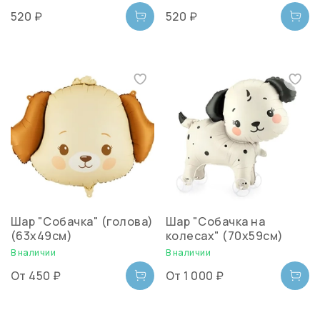
520 ₽
520 ₽
Шар "Собачка" (голова)
Шар "Собачка на
(63х49см)
колесах" (70х59см)
В наличии
В наличии
От
450 ₽
От
1 000 ₽