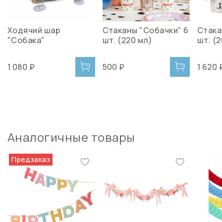
Ходячий шар
Стаканы "Собачки" 6
Стака
"Собака"
шт. (220 мл)
шт. (
1 080 ₽
500 ₽
1 620 
Аналогичные товары
Предзаказ