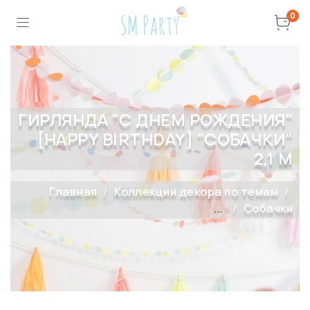
0
ГИРЛЯНДА "С ДНЕМ РОЖДЕНИЯ"
[HAPPY BIRTHDAY] "СОБАЧКИ"
2,1 М
Главная
Коллекции декора по темам
...
Собачки