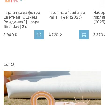
Гирлянда из фетра
Гирлянда "Laduree
Набор
цветная "С Днем
Paris" 1,4 м (2023)
гирля
Рождения" [Happy
(2023)
Birthday] 2 м
5 940 ₽
4 720 ₽
3 370 
Блог