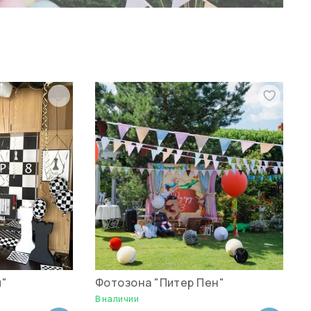
ы"
Фотозона "Питер Пен"
В наличии