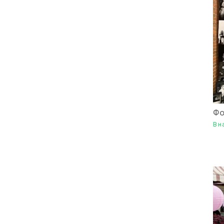
Фо
В н