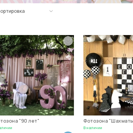
тозона "90 лет"
Фотозона "Шахмат
аличии
В наличии