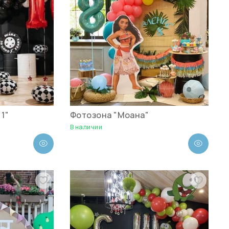
1"
Фотозона "Моана"
В наличии