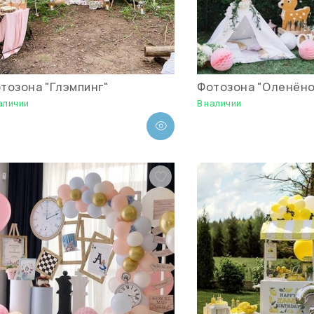
тозона "Глэмпинг"
Фотозона "Оленёно
аличии
В наличии