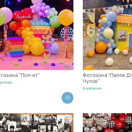
тозона "Поп-ит"
Фотозона "Пеппи Д
Чулок"
аличии
В наличии