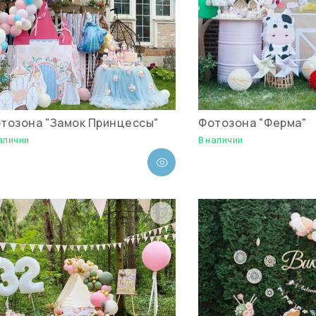
тозона "Замок Принцессы"
Фотозона "Ферма"
аличии
В наличии