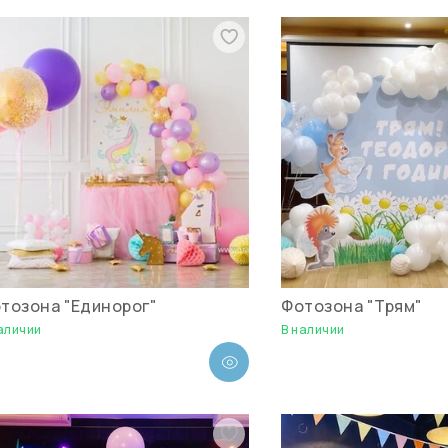
тозона "Единорог"
Фотозона "Трям"
аличии
В наличии