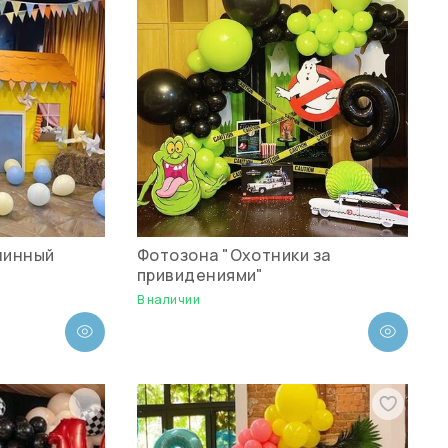
линный
Фотозона "Охотники за
привидениями"
В наличии