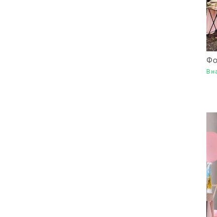
Фо
В н