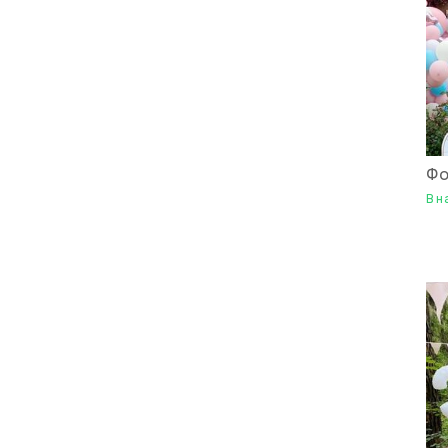
Фо
В н