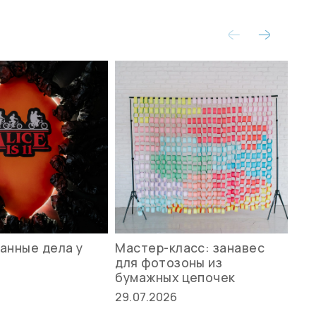
анные дела у
Мастер-класс: занавес
Ле
для фотозоны из
ст
бумажных цепочек
27.
29.07.2026