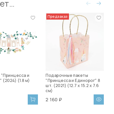
ует…
Предзаказ
 "Принцесса и
Подарочные пакеты
Ц
 (2024) (1.8 м)
"Принцесса и Единорог" 8
ж
шт. (2021) (12.7 x 15.2 x 7.6
см)
2 160 ₽
3