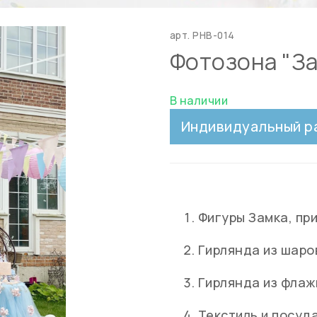
арт.
PHB-014
Фотозона "З
В наличии
Индивидуальный р
Фигуры Замка, пр
Гирлянда из шаро
Гирлянда из флаж
Текстиль и посуда