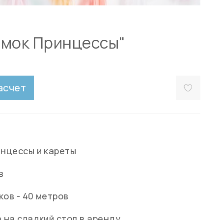
амок Принцессы"
асчет
инцессы и кареты
в
ков - 40 метров
 на сладкий стол в аренду