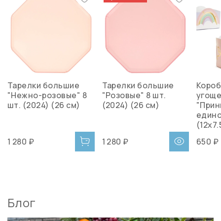
Тарелки большие
Тарелки большие
Короб
"Нежно-розовые" 8
"Розовые" 8 шт.
угощ
шт. (2024) (26 см)
(2024) (26 см)
"Прин
едино
(12x7.
1 280 ₽
1 280 ₽
650 ₽
Блог