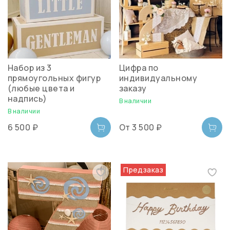
Набор из 3
Цифра по
прямоугольных фигур
индивидуальному
(любые цвета и
заказу
надпись)
В наличии
В наличии
6 500 ₽
От
3 500 ₽
Предзаказ