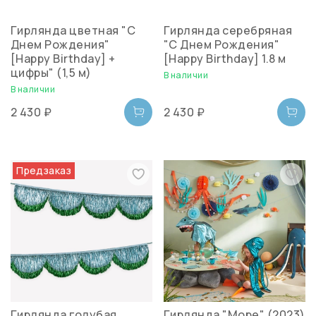
Гирлянда цветная "С
Гирлянда серебряная
Днем Рождения"
"С Днем Рождения"
[Happy Birthday] +
[Happy Birthday] 1.8 м
цифры" (1,5 м)
В наличии
В наличии
2 430 ₽
2 430 ₽
Предзаказ
Гирлянда голубая
Гирлянда "Море" (2023)