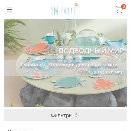
0
ПОДВОДНЫЙ МИР
Главная
Коллекции декора по темам
...
Подводный мир
Фильтры