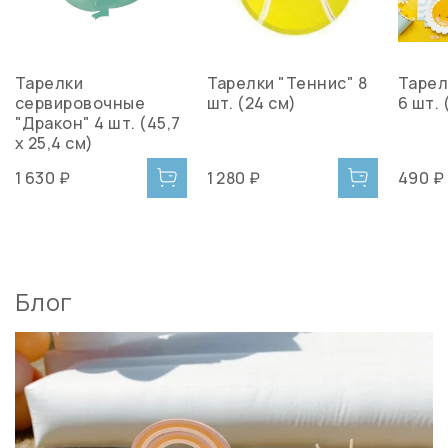
Тарелки
Тарелки "Теннис" 8
Тарел
сервировочные
шт. (24 см)
6 шт. 
"Дракон" 4 шт. (45,7
x 25,4 см)
1 630 ₽
1 280 ₽
490 ₽
Блог