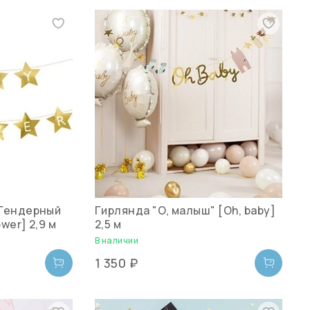
"Гендерный
Гирлянда "О, малыш" [Oh, baby]
wer] 2,9 м
2,5 м
В наличии
1 350 ₽