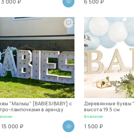
3 000 ₽
6 500 ₽
т
квы "Малыш" [BABIES/BABY] с
Деревянные буквы "
тро-лампочками в аренду
высота 19.5 см
аличии
В наличии
15 000 ₽
1 500 ₽
т