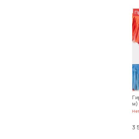
П
Ги
м)
Нет
3 