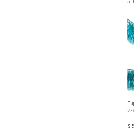
5 
Ги
В н
3 