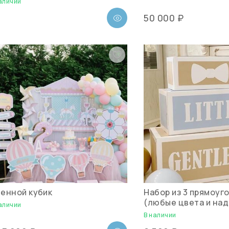
аличии
50 000 ₽
енной кубик
Набор из 3 прямоуг
(любые цвета и над
аличии
В наличии