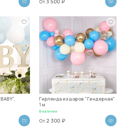
3 500 ₽
От
BABY",
Гирлянда из шаров "Гендерная"
1 м
В наличии
2 300 ₽
От