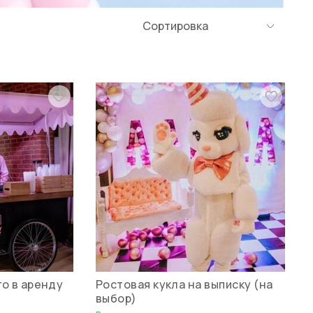
о в аренду
Ростовая кукла на выписку (на
выбор)