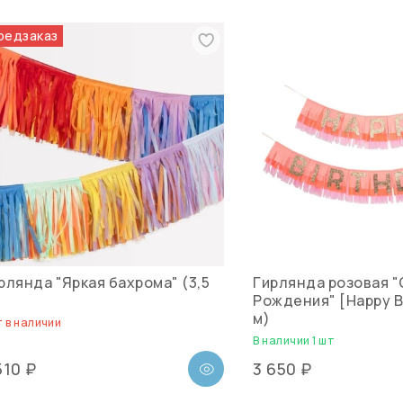
редзаказ
рлянда "Яркая бахрома" (3,5
Гирлянда розовая 
Рождения" [Happy Bi
м)
 в наличии
В наличии 1 шт
510 ₽
3 650 ₽