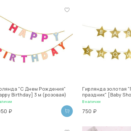
рлянда "С Днем Рождения"
Гирлянда золотая 
appy Birthday] 3 м (розовая)
праздник" [Baby Sho
аличии
В наличии
950 ₽
750 ₽