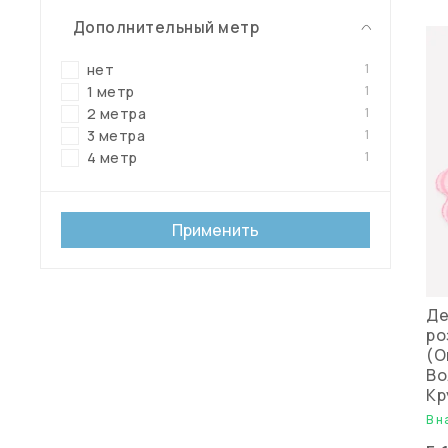
Дополнительный метр
1
нет
1
1 метр
1
2 метра
1
3 метра
1
4 метр
Применить
Де
ро
(О
Во
Кр
В н