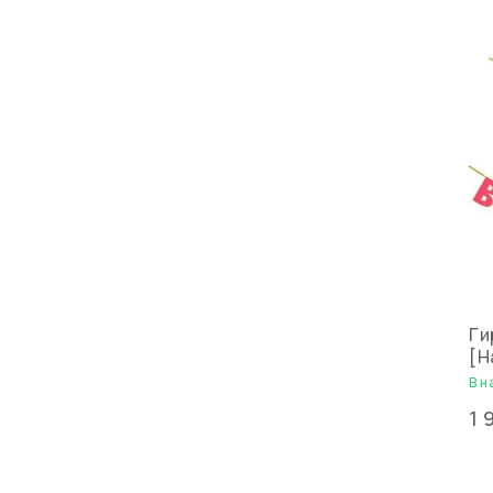
Ги
[H
В н
1 