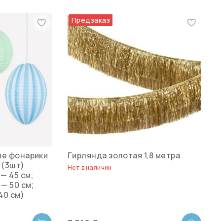
Предзаказ
е фонарики
Гирлянда золотая 1,8 метра
 (3шт)
Нет в наличии
— 45 см;
— 50 см;
40 см)