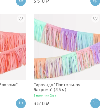
3 510 ₽
бахрома"
Гирлянда "Пастельная
бахрома" (3,5 м)
В наличии 2 шт
3 510 ₽