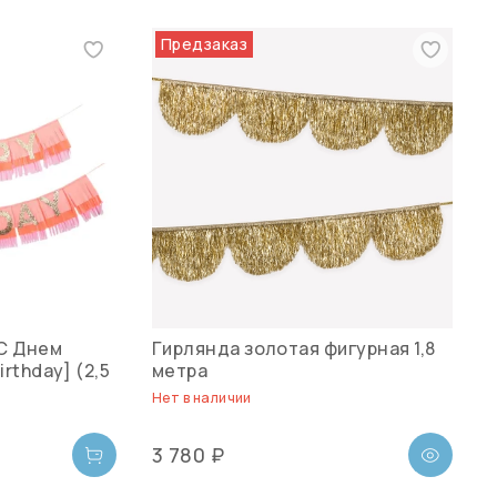
Предзаказ
"С Днем
Гирлянда золотая фигурная 1,8
rthday] (2,5
метра
Нет в наличии
3 780 ₽