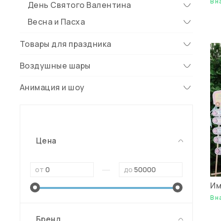
В н
День Святого Валентина
Весна и Пасха
Товары для праздника
Воздушные шары
Анимация и шоу
Цена
—
от
до
Им
В н
Бренд