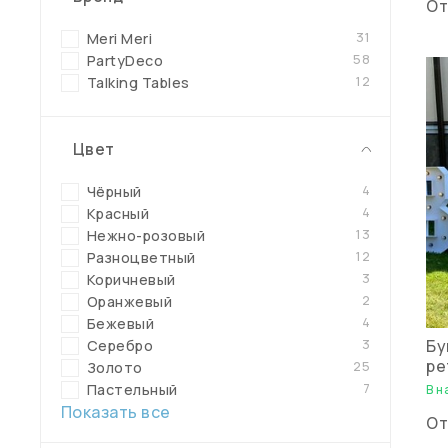
О
31
Meri Meri
58
PartyDeco
12
Talking Tables
Цвет
4
Чёрный
4
Красный
13
Нежно-розовый
12
Разноцветный
3
Коричневый
2
Оранжевый
4
Бежевый
Бу
3
Серебро
ре
25
Золото
7
Пастельный
В н
Показать все
О