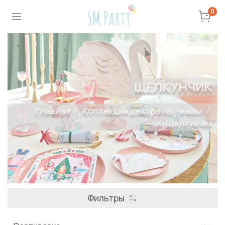
0
ЩЕЛКУНЧИК
Главная
Коллекции декора по темам
...
Щелкунчик
Фильтры