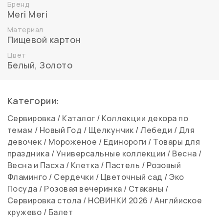
Бренд
Meri Meri
Материал
Пищевой картон
Цвет
Белый, Золото
Категории:
Сервировка
/
Каталог
/
Коллекции декора по
темам
/
Новый Год
/
Щелкунчик
/
Лебеди
/
Для
девочек
/
Мороженое
/
Единороги
/
Товары для
праздника
/
Универсальные коллекции
/
Весна
/
Весна и Пасха
/
Клетка
/
Пастель
/
Розовый
Фламинго
/
Сердечки
/
Цветочный сад
/
Эко
Посуда
/
Розовая вечеринка
/
Стаканы
/
Сервировка стола
/
НОВИНКИ 2026
/
Англйиское
кружево
/
Балет