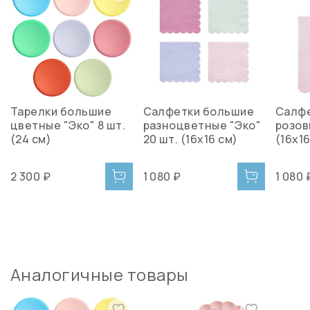
Тарелки большие
Салфетки большие
Салф
цветные "Эко" 8 шт.
разноцветные "Эко"
розов
(24 см)
20 шт. (16х16 см)
(16х16
2 300 ₽
1 080 ₽
1 080 
Аналогичные товары