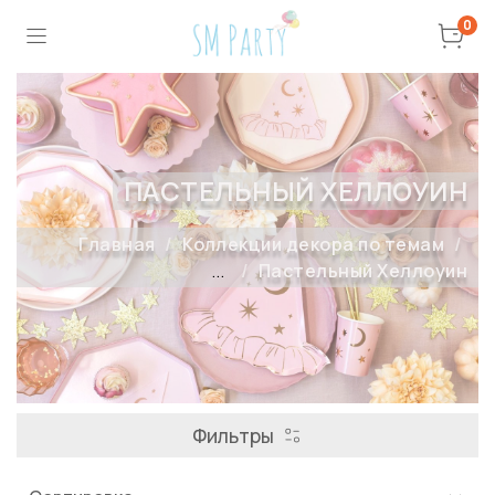
0
ПАСТЕЛЬНЫЙ ХЕЛЛОУИН
Главная
Коллекции декора по темам
...
Пастельный Хеллоуин
Фильтры