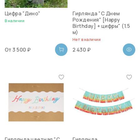
Цифра "Дино"
Гирлянда "С Днем
Рождения" [Happy
В наличии
Birthday] + цифры" (1.5
м)
Нет в наличии
От
3 500 ₽
2 430 ₽
Гирлянда цветная "С
Гирлянда