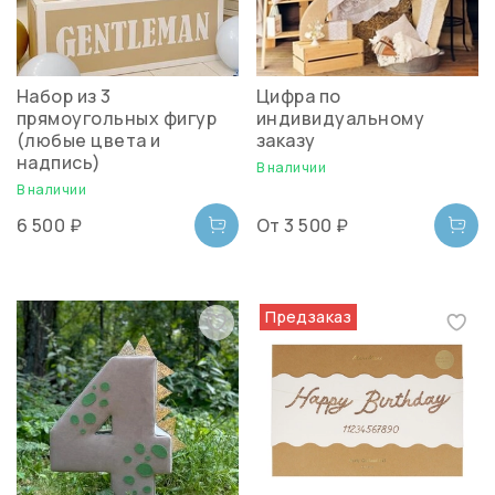
Набор из 3
Цифра по
прямоугольных фигур
индивидуальному
(любые цвета и
заказу
надпись)
В наличии
В наличии
6 500 ₽
От
3 500 ₽
Предзаказ