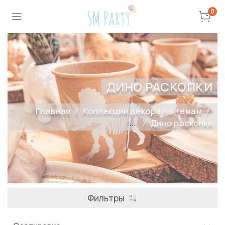
0
ДИНО РАСКОПКИ
Главная
Коллекции декора по темам
...
Дино раскопки
Фильтры