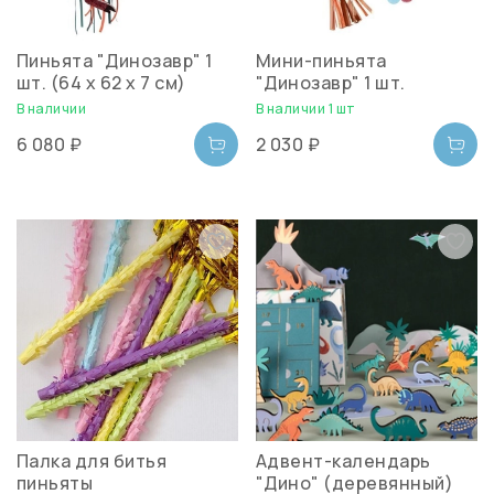
Пиньята "Динозавр" 1
Мини-пиньята
шт. (64 х 62 х 7 см)
"Динозавр" 1 шт.
В наличии
В наличии 1 шт
6 080 ₽
2 030 ₽
Палка для битья
Адвент-календарь
пиньяты
"Дино" (деревянный)