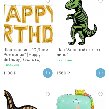
Шар-надпись "С Днем
Шар "Зеленый скелет
Рождения" [Happy
дино"
Birthday] (золото)
В наличии
В наличии
1 190 ₽
1 560 ₽