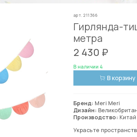
арт.
211366
Гирлянда-ти
метра
2 430 ₽
В наличии 4
В корзину
Бренд:
Meri Meri
Дизайн:
Великобрита
Производство:
Китай
Украсьте пространств