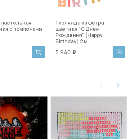
 пастельная
Гирлянда из фетра
Г
ная с помпонами
цветная "С Днем
Рождения" [Happy
Birthday] 2 м
5
5 940 ₽
4