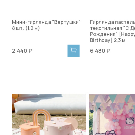
Мини-гирлянда "Вертушки"
Гирлянда пастел
8 шт. (1.2 м)
текстильная "С 
Рождения" [Happ
Birthday] 2,3 м
2 440 ₽
6 480 ₽