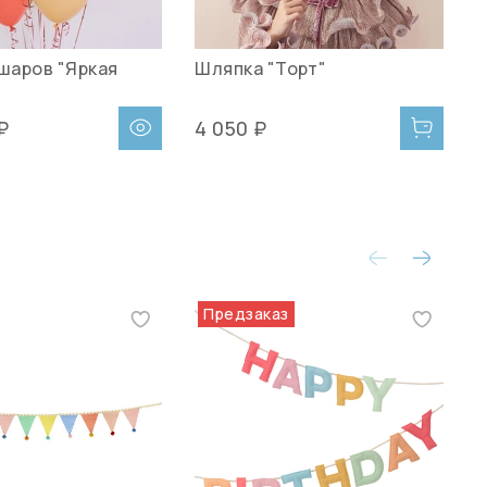
 шаров "Яркая
Шляпка "Торт"
С
[
₽
4 050 ₽
1
Предзаказ