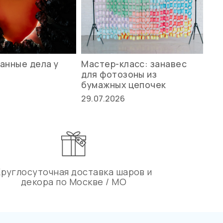
анные дела у
Мастер-класс: занавес
Ле
для фотозоны из
ст
бумажных цепочек
27.
29.07.2026
Круглосуточная доставка шаров и
декора по Москве / МО