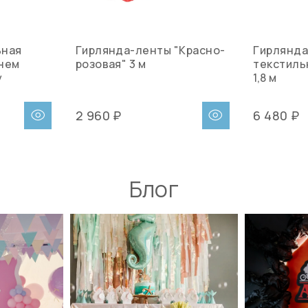
ьная
Гирлянда-ленты "Красно-
Гирлянда
Днем
розовая" 3 м
текстиль
y
1,8 м
2 960 ₽
6 480 ₽
Блог