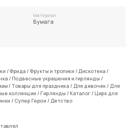
Материал
Бумага
ки
/
Фрида
/
Фрукты и тропики
/
Дискотека
/
нка
/
Подвесные украшения и гирлянды
/
мам
/
Товары для праздника
/
Для девочек
/
Для
ные коллекции
/
Гирлянды
/
Каталог
/
Цирк для
инки
/
Супер Герои
/
Детство
ставлял