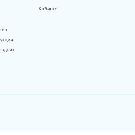
Кабинет
ads
укция
аздник