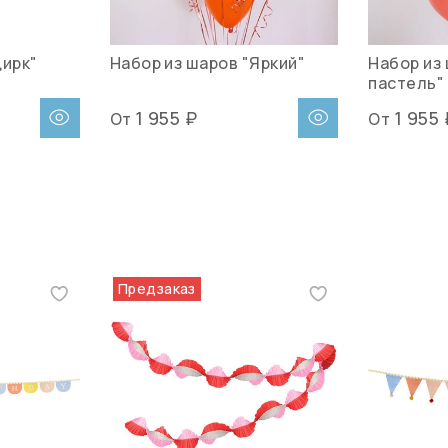
Цирк"
Набор из шаров "Яркий"
Набор из
пастель"
1 955 ₽
1 955 
От
От
Предзаказ