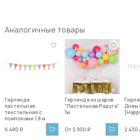
Аналогичные товары
Гирлянда
Гирлянда из шаров
Гирля
пастельная
"Пастельная Радуга"
Днем
текстильная с
1м
[Happy
помпонами 1,8 м
6 480 ₽
От
2 300 ₽
2 430