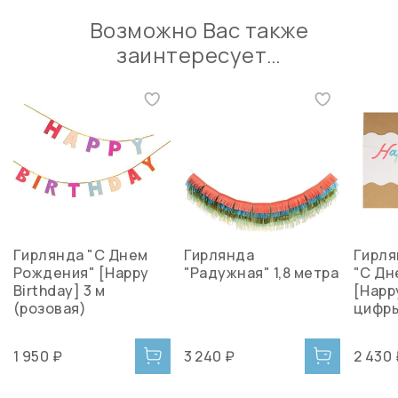
Возможно Вас также
заинтересует…
Гирлянда "С Днем
Гирлянда
Гирля
Рождения" [Happy
"Радужная" 1,8 метра
"С Дн
Birthday] 3 м
[Happy
(розовая)
цифры"
1 950 ₽
3 240 ₽
2 430