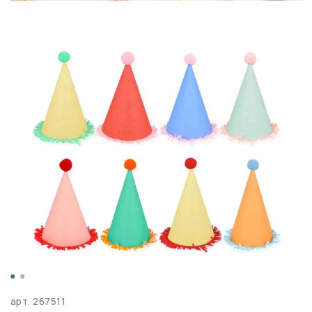
арт.
267511