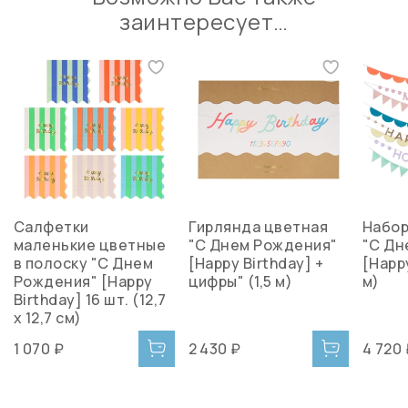
заинтересует…
Салфетки
Гирлянда цветная
Набор
маленькие цветные
"С Днем Рождения"
"С Дн
в полоску "С Днем
[Happy Birthday] +
[Happy
Рождения" [Happy
цифры" (1,5 м)
м)
Birthday] 16 шт. (12,7
х 12,7 см)
1 070 ₽
2 430 ₽
4 720