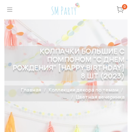
0
КОЛПАЧКИ БОЛЬШИЕ С
ПОМПОНОМ "С ДНЕМ
РОЖДЕНИЯ" [HAPPY BIRTHDAY]
8 ШТ (2023)
Главная
Коллекции декора по темам
...
Цветная вечеринка