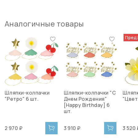
Аналогичные товары
Пред
Шляпки-колпачки
Шляпки-колпачки "С
Шляпк
"Ретро" 6 шт.
Днем Рождения"
"Цвет
[Happy Birthday] 6
шт.
2 970 ₽
3 910 ₽
3 520 