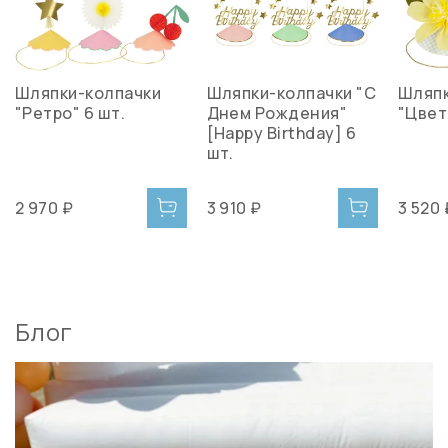
Шляпки-колпачки
Шляпки-колпачки "С
Шляпк
"Ретро" 6 шт.
Днем Рождения"
"Цвет
[Happy Birthday] 6
шт.
2 970 ₽
3 910 ₽
3 520 
Блог