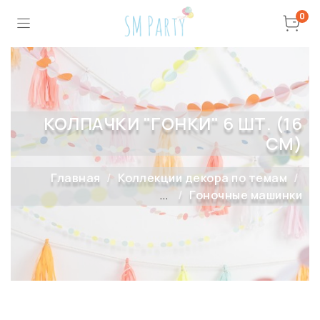
0
КОЛПАЧКИ "ГОНКИ" 6 ШТ. (16
СМ)
Главная
Коллекции декора по темам
...
Гоночные машинки