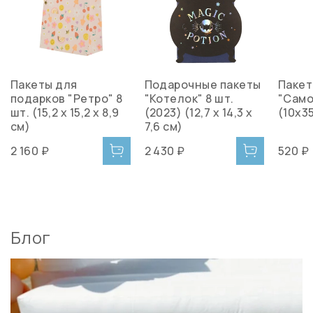
Пакеты для
Подарочные пакеты
Пакет
подарков "Ретро" 8
"Котелок" 8 шт.
"Само
шт. (15,2 x 15,2 x 8,9
(2023) (12,7 х 14,3 х
(10x3
см)
7,6 см)
2 160 ₽
2 430 ₽
520 ₽
Блог