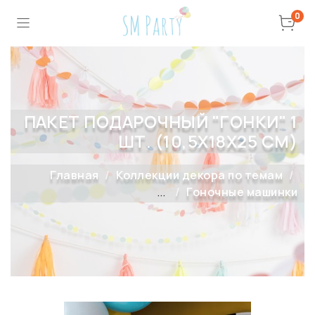
0
ПАКЕТ ПОДАРОЧНЫЙ "ГОНКИ" 1
ШТ. (10,5X18X25 СМ)
Главная
Коллекции декора по темам
...
Гоночные машинки