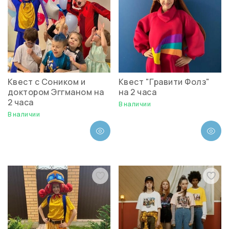
Квест с Соником и
Квест "Гравити Фолз"
доктором Эггманом на
на 2 часа
2 часа
В наличии
В наличии