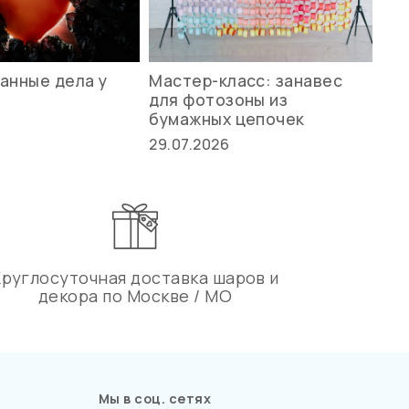
анные дела у
Мастер-класс: занавес
Ле
для фотозоны из
ст
бумажных цепочек
27.
29.07.2026
Круглосуточная доставка шаров и
декора по Москве / МО
Мы в соц. сетях