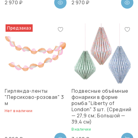
2 970 ₽
2 970 ₽
Предзаказ
Гирлянда-ленты
Подвесные объёмные
"Персиково-розовая" 3
фонарики в форме
м
ромба "Liberty of
London" 3 шт. (Средний
Нет в наличии
— 27,9 см; Большой —
39,4 см)
В наличии