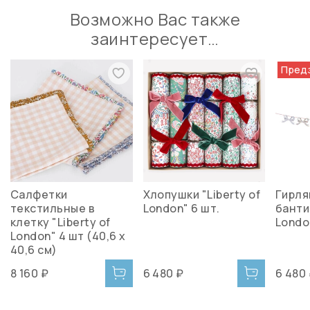
Возможно Вас также
заинтересует…
Пред
Салфетки
Хлопушки "Liberty of
Гирля
текстильные в
London" 6 шт.
банти
клетку "Liberty of
Londo
London" 4 шт (40,6 х
40,6 см)
8 160 ₽
6 480 ₽
6 480