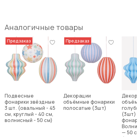
Аналогичные товары
Предзаказ
Предзаказ
Подвесные
Декорации
Деко
фонарики звёздные
объёмные фонарики
объём
3 шт. (овальный - 45
полосатые (3шт)
голуб
см, круглый - 40 см,
(3шт)
волнисный - 50 см)
фонар
Волни
— 50 