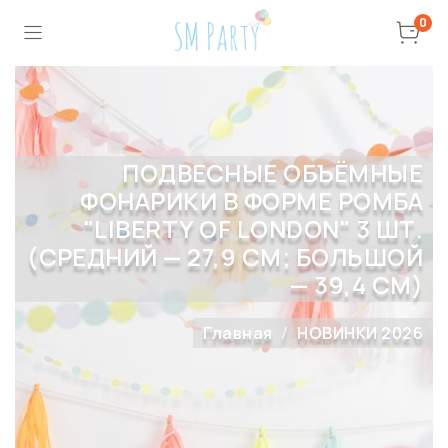
0
ПОДВЕСНЫЕ ОБЪЁМНЫЕ
ФОНАРИКИ В ФОРМЕ РОМБА
"LIBERTY OF LONDON" 3 ШТ.
(СРЕДНИЙ — 27,9 СМ; БОЛЬШОЙ
— 39,4 СМ)
Главная
НОВИНКИ 2026