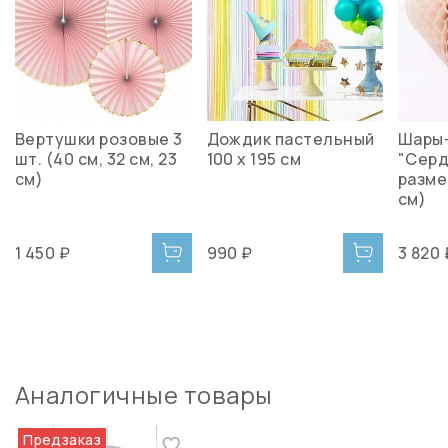
Вертушки розовые 3
Дождик пастельный
Шары
шт. (40 см, 32 см, 23
100 х 195 см
"Серд
см)
размер
см)
1 450 ₽
990 ₽
3 820 
Аналогичные товары
Предзаказ