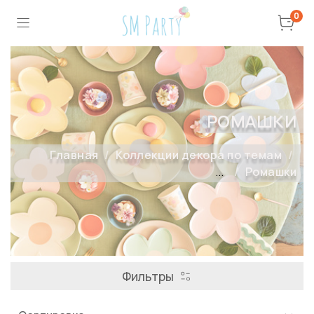
0
РОМАШКИ
Главная
Коллекции декора по темам
...
Ромашки
Фильтры