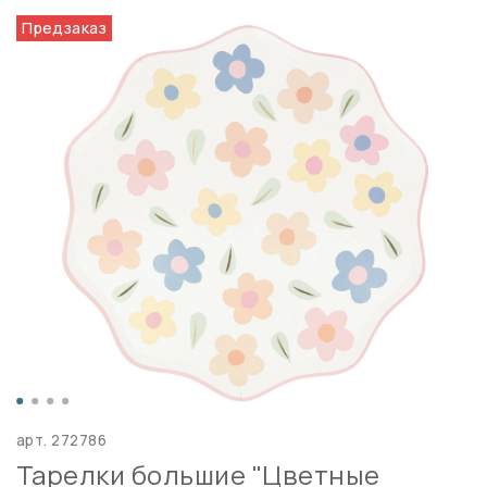
Предзаказ
арт.
272786
Тарелки большие "Цветные