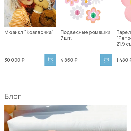
Мюзикл "Козявочка"
Подвесные ромашки
Тарел
7 шт.
"Ретро
21,9 с
30 000 ₽
4 860 ₽
1 480 
Блог