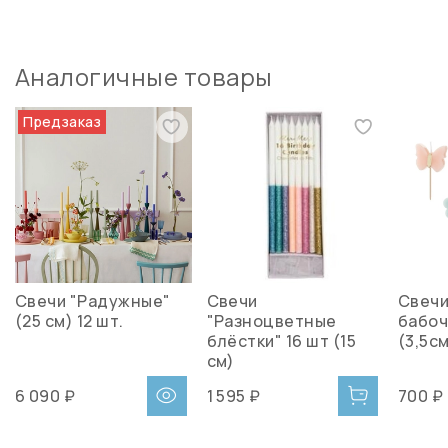
Аналогичные товары
Предзаказ
Свечи "Радужные"
Свечи
Свечи
(25 см) 12 шт.
"Разноцветные
бабоч
блёстки" 16 шт (15
(3,5с
см)
6 090 ₽
1 595 ₽
700 ₽