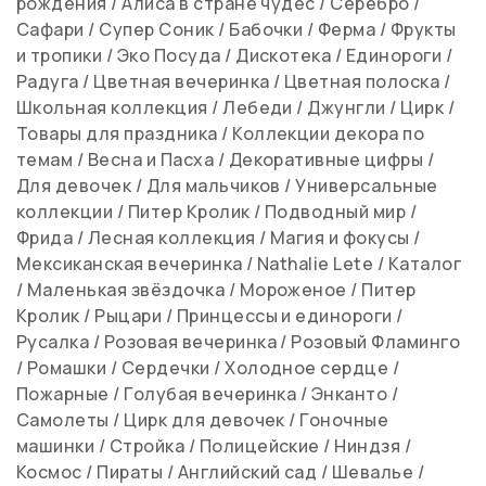
рождения
/
Алиса в стране чудес
/
Серебро
/
Сафари
/
Супер Соник
/
Бабочки
/
Ферма
/
Фрукты
и тропики
/
Эко Посуда
/
Дискотека
/
Единороги
/
Радуга
/
Цветная вечеринка
/
Цветная полоска
/
Школьная коллекция
/
Лебеди
/
Джунгли
/
Цирк
/
Товары для праздника
/
Коллекции декора по
темам
/
Весна и Пасха
/
Декоративные цифры
/
Для девочек
/
Для мальчиков
/
Универсальные
коллекции
/
Питер Кролик
/
Подводный мир
/
Фрида
/
Лесная коллекция
/
Магия и фокусы
/
Мексиканская вечеринка
/
Nathalie Lete
/
Каталог
/
Маленькая звёздочка
/
Мороженое
/
Питер
Кролик
/
Рыцари
/
Принцессы и единороги
/
Русалка
/
Розовая вечеринка
/
Розовый Фламинго
/
Ромашки
/
Сердечки
/
Холодное сердце
/
Пожарные
/
Голубая вечеринка
/
Энканто
/
Самолеты
/
Цирк для девочек
/
Гоночные
машинки
/
Стройка
/
Полицейские
/
Ниндзя
/
Космос
/
Пираты
/
Английский сад
/
Шевалье
/