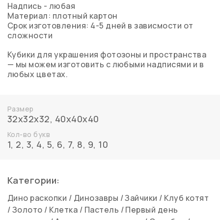
Надпись - любая
Материал: плотный картон
Срок изготовления: 4-5 дней в зависмости от
сложности
Кубики для украшения фотозоны и пространства
— мы можем изготовить с любыми надписями и в
любых цветах.
Размер
32х32х32
,
40х40х40
Кол-во букв
1
,
2
,
3
,
4
,
5
,
6
,
7
,
8
,
9
,
10
Категории:
Дино раскопки
/
Динозавры
/
Зайчики
/
Клуб котят
/
Золото
/
Клетка
/
Пастель
/
Первый день