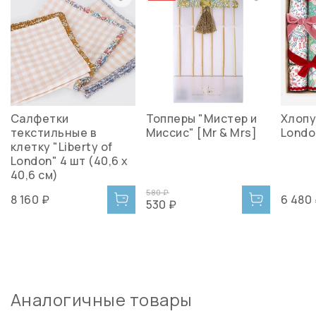
Салфетки
Топперы "Мистер и
Хлопу
текстильные в
Миссис" [Mr & Mrs]
Londo
клетку "Liberty of
London" 4 шт (40,6 х
40,6 см)
580 ₽
8 160 ₽
6 480
530 ₽
Аналогичные товары