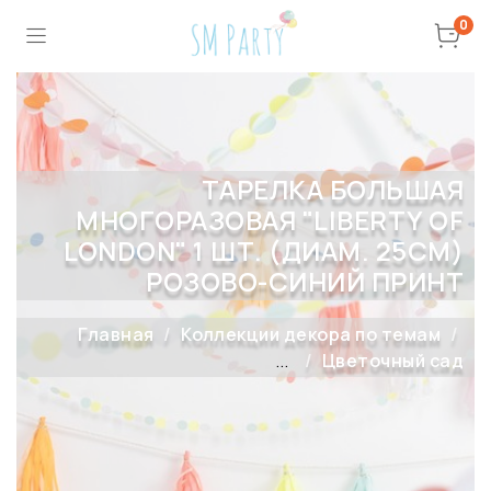
0
ТАРЕЛКА БОЛЬШАЯ
МНОГОРАЗОВАЯ "LIBERTY OF
LONDON" 1 ШТ. (ДИАМ. 25СМ)
РОЗОВО-СИНИЙ ПРИНТ
Главная
Коллекции декора по темам
...
Цветочный сад