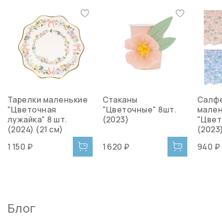
Тарелки маленькие
Стаканы
Салф
"Цветочная
"Цветочные" 8шт.
мале
лужайка" 8 шт.
(2023)
"Цвет
(2024) (21 см)
(2023)
1 150 ₽
1 620 ₽
940 ₽
Блог