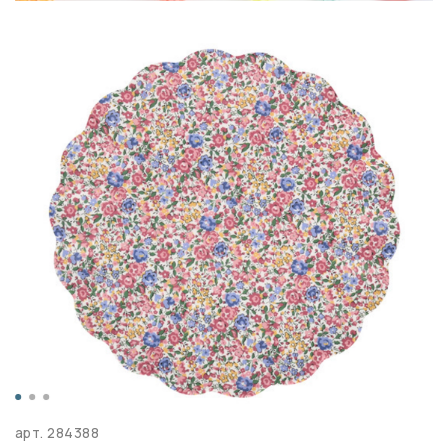
арт.
284388