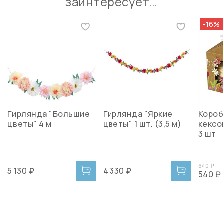
заинтересует…
-16%
Гирлянда "Большие
Гирлянда "Яркие
Короб
цветы" 4 м
цветы" 1 шт. (3,5 м)
кексо
3 шт
640 ₽
5 130 ₽
4 330 ₽
540 ₽