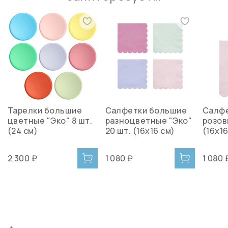
Тарелки большие
Салфетки большие
Салф
цветные "Эко" 8 шт.
разноцветные "Эко"
розов
(24 см)
20 шт. (16х16 см)
(16х16
2 300 ₽
1 080 ₽
1 080 