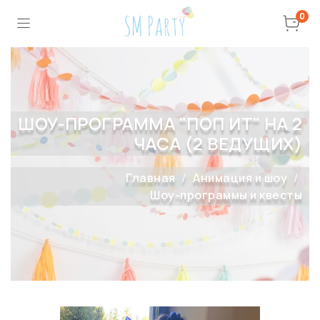
0
ШОУ-ПРОГРАММА "ПОП ИТ" НА 2
ЧАСА (2 ВЕДУЩИХ)
Главная
Анимация и шоу
Шоу-программы и квесты