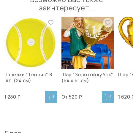
заинтересует…
Тарелки "Теннис" 8
Шар "Золотой кубок"
Шар "
шт. (24 см)
(64 х 61 см)
1 280 ₽
От
520 ₽
1 620 