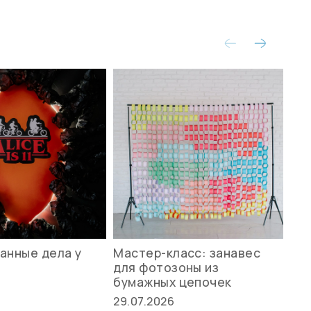
анные дела у
Мастер-класс: занавес
Ле
для фотозоны из
ст
бумажных цепочек
27.
29.07.2026