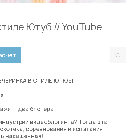
стиле Ютуб // YouTube
асчет
ЕЧЕРИНКА В СТИЛЕ ЮТЮБ!
са
ажи — два блогера
 индустрии видеоблогинга? Тогда эта
искотека, соревнования и испытания —
нь насыщенная!