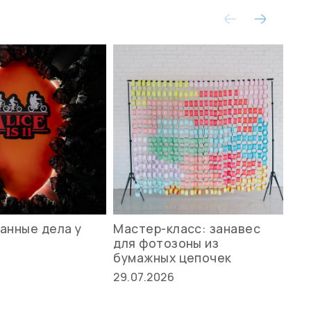
анные дела у
Мастер-класс: занавес
Ле
для фотозоны из
ст
бумажных цепочек
27.
29.07.2026