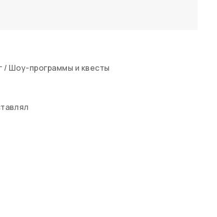
г
/
Шоу-программы и квесты
ставлял