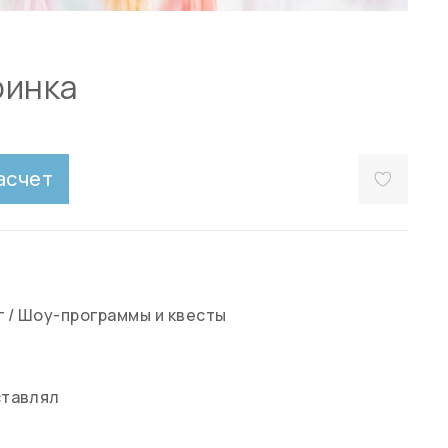
ринка
асчет
г
/
Шоу-программы и квесты
ставлял