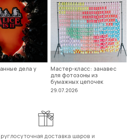
анные дела у
Мастер-класс: занавес
Ле
для фотозоны из
ст
бумажных цепочек
27.
29.07.2026
Круглосуточная доставка шаров и