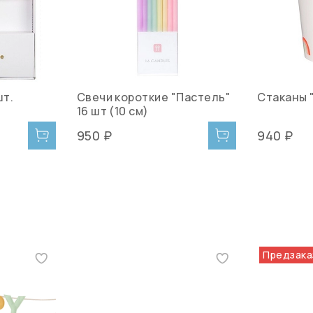
шт.
Свечи короткие "Пастель"
Стаканы "
16 шт (10 см)
950 ₽
940 ₽
Предзака