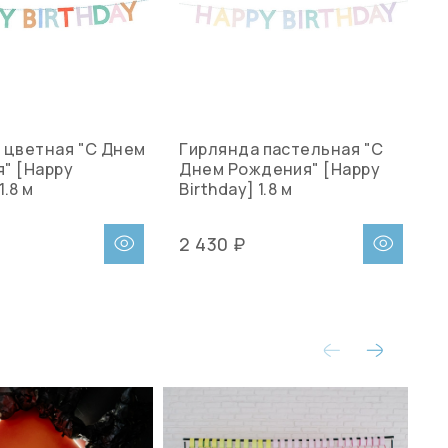
 цветная "С Днем
Гирлянда пастельная "С
Г
" [Happy
Днем Рождения" [Happy
ц
1.8 м
Birthday] 1.8 м
2 430 ₽
2