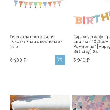
Гирлянда пастельная
Гирлянда из фетр
текстильная с помпонами
цветная "С Днем
1,8 м
Рождения" [Happ
Birthday] 2 м
6 480 ₽
5 940 ₽