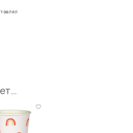
ставлял
ует…