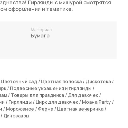
зднества! Гирлянды с мишурой смотрятся
ом оформлении и тематике.
Материал
Бумага
/
Цветочный сад
/
Цветная полоска
/
Дискотека
/
ирк
/
Подвесные украшения и гирлянды
/
мам
/
Товары для праздника
/
Для девочек
/
ии
/
Гирлянды
/
Цирк для девочек
/
Моана Party
/
и
/
Мороженое
/
Ферма
/
Цветная вечеринка
/
/
Динозавры