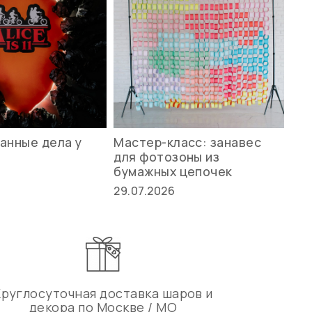
анные дела у
Мастер-класс: занавес
Ле
для фотозоны из
ст
бумажных цепочек
27.
29.07.2026
Круглосуточная доставка шаров и
декора по Москве / МО