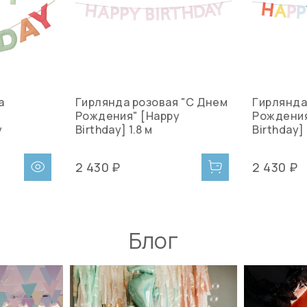
а
Гирлянда розовая "С Днем
Гирлянда
Рождения" [Happy
Рождения
y
Birthday] 1.8 м
Birthday] 
2 430 ₽
2 430 ₽
Блог