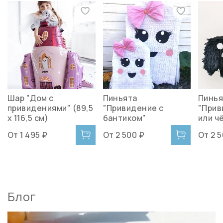
Шар "Дом с
Пиньята
Пинья
привидениями" (89,5
"Привидение с
"Прив
х 116,5 см)
бантиком"
или ч
От
1 495 ₽
От
2 500 ₽
От
2 
Блог