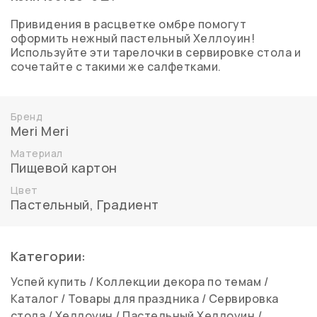
Привидения в расцветке омбре помогут
оформить нежный пастельный Хеллоуин!
Используйте эти тарелочки в сервировке стола и
сочетайте с такими же салфетками.
Бренд
Meri Meri
Материал
Пищевой картон
Цвет
Пастельный
,
Градиент
Категории:
Успей купить
/
Коллекции декора по темам
/
Каталог
/
Товары для праздника
/
Сервировка
стола
/
Хеллоуин
/
Пастельный Хеллоуин
/