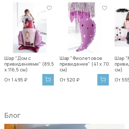
Шар "Дом с
Шар "Фиолетовое
Шар 
привидениями" (89,5
привидение" (41 х 70
приви
х 116,5 см)
см)
см)
От
1 495 ₽
От
520 ₽
От
55
Блог