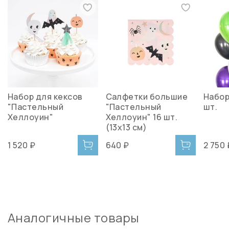
Набор для кексов
Салфетки большие
Набор
"Пастельный
"Пастельный
шт.
Хеллоуин"
Хеллоуин" 16 шт.
(13х13 см)
1 520 ₽
640 ₽
2 750 
Аналогичные товары