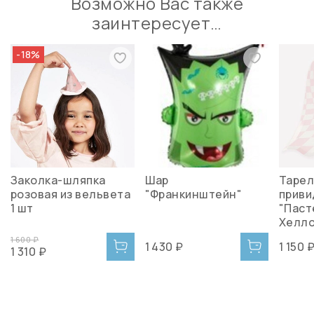
Возможно Вас также
заинтересует…
-18%
Заколка-шляпка
Шар
Тарел
розовая из вельвета
"Франкинштейн"
приви
1 шт
"Паст
Хелло
1 600 ₽
1 430 ₽
1 150 
1 310 ₽