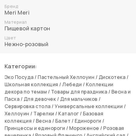
Бренд
Meri Meri
Материал
Пищевой картон
Цвет
Нежно-розовый
Категории:
Эко Посуда
/
Пастельный Хеллоуин
/
Дискотека
/
Школьная коллекция
/
Лебеди
/
Коллекции
декора по темам
/
Товары для праздника
/
Весна и
Пасха
/
Для девочек
/
Для мальчиков
/
Сервировка стола
/
Универсальные коллекции
/
Хеллоуин
/
Тарелки
/
Каталог
/
Базовая
коллекция
/
Весна
/
Балет
/
Единороги
/
Принцессы и единороги
/
Мороженое
/
Розовая
вечеринка
/
Розовый Фламинго
/
Английский сад
/