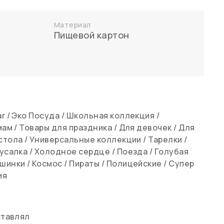
Материал
Пищевой картон
ar
/
Эко Посуда
/
Школьная коллекция
/
мам
/
Товары для праздника
/
Для девочек
/
Для
стола
/
Универсальные коллекции
/
Тарелки
/
усалка
/
Холодное сердце
/
Поезда
/
Голубая
ашинки
/
Космос
/
Пираты
/
Полицейские
/
Супер
ия
ставлял