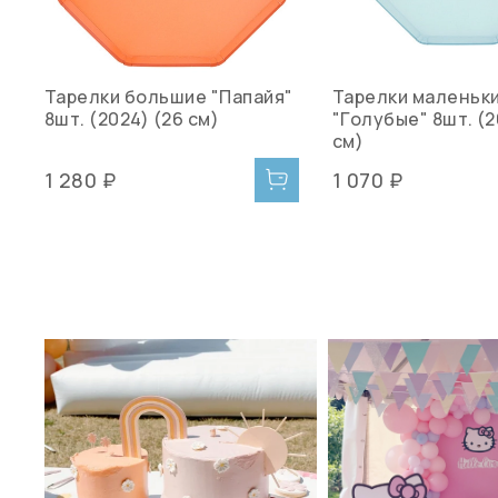
Тарелки большие "Папайя"
Тарелки маленьк
8шт. (2024) (26 см)
"Голубые" 8шт. (2
см)
1 280 ₽
1 070 ₽