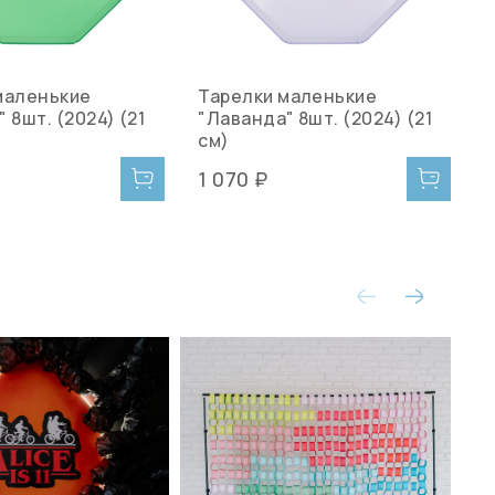
маленькие
Тарелки маленькие
Т
 8шт. (2024) (21
"Лаванда" 8шт. (2024) (21
"
см)
с
1 070 ₽
1