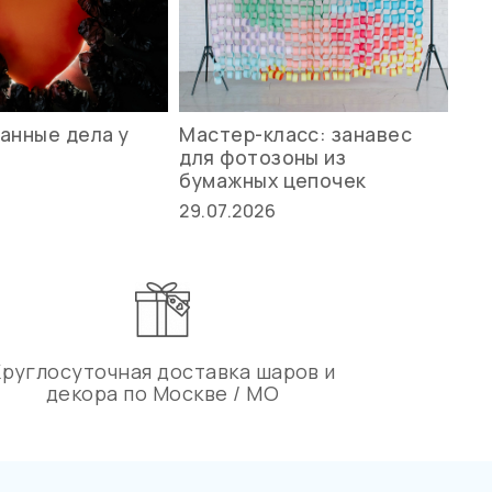
анные дела у
Мастер-класс: занавес
Ле
для фотозоны из
ст
бумажных цепочек
27.
29.07.2026
Круглосуточная доставка шаров и
декора по Москве / МО