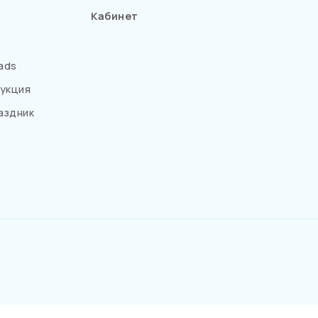
Кабинет
ads
укция
аздник