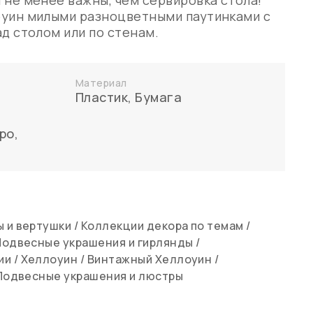
 не менее важны, чем сервировка стола!
оуин милыми разноцветными паутинками с
д столом или по стенам.
Материал
Пластик
,
Бумага
ро
,
 и вертушки
/
Коллекции декора по темам
/
Подвесные украшения и гирлянды
/
ии
/
Хеллоуин
/
Винтажный Хеллоуин
/
Подвесные украшения и люстры