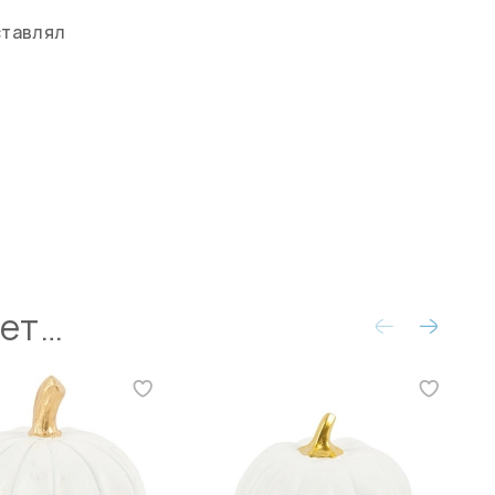
ставлял
ует…