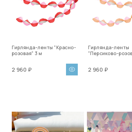
Гирлянда-ленты "Красно-
Гирлянда-ленты
розовая" 3 м
"Персиково-розов
2 960 ₽
2 960 ₽