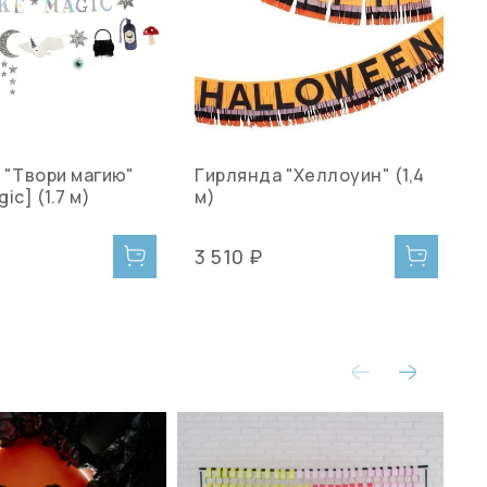
 "Твори магию"
Гирлянда "Хеллоуин" (1,4
Г
ic] (1.7 м)
м)
"
3 510 ₽