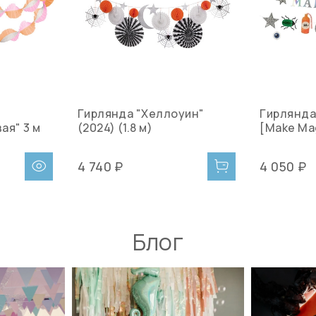
Гирлянда "Хеллоуин"
Гирлянда
ая" 3 м
(2024) (1.8 м)
[Make Mag
4 740 ₽
4 050 ₽
Блог