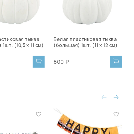
астиковая тыква
Белая пластиковая тыква
К
1шт. (10,5 х 11 см)
(большая) 1шт. (11 х 12 см)
800 ₽
1