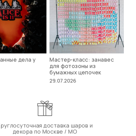
анные дела у
Мастер-класс: занавес
Ле
для фотозоны из
ст
бумажных цепочек
27.
29.07.2026
Круглосуточная доставка шаров и
декора по Москве / МО