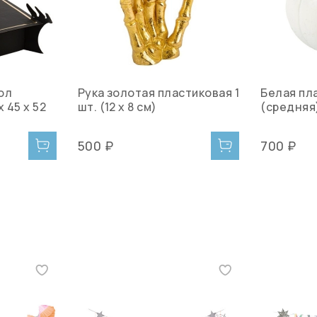
ол
Рука золотая пластиковая 1
Белая пл
х 45 х 52
шт. (12 х 8 см)
(средняя) 
500 ₽
700 ₽