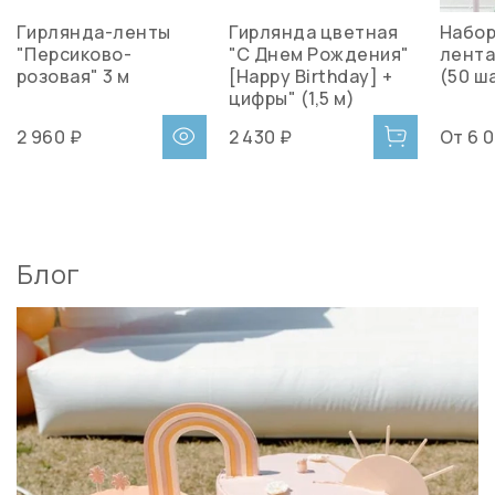
Гирлянда-ленты
Гирлянда цветная
Набор
"Персиково-
"С Днем Рождения"
лента
розовая" 3 м
[Happy Birthday] +
(50 ш
цифры" (1,5 м)
2 960 ₽
2 430 ₽
От
6 
Блог