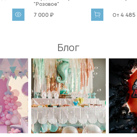
"Розовое"
7 000 ₽
4 485
От
Блог