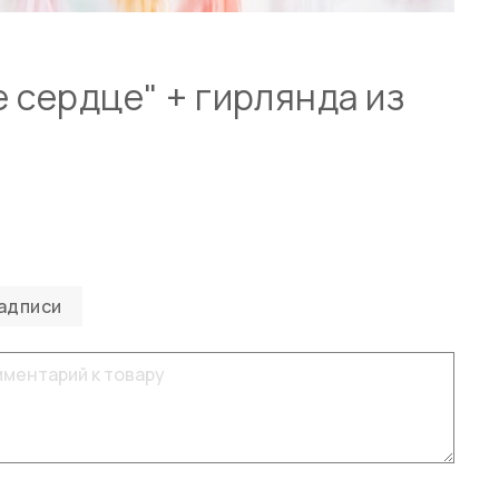
 сердце" + гирлянда из
адписи