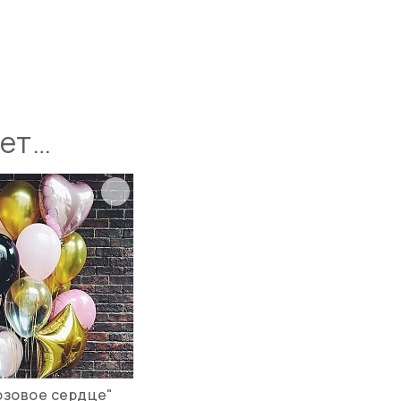
ует…
озовое сердце"