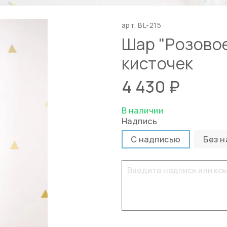
арт.
BL-215
Шар "Розовое
кисточек
4 430 ₽
В наличии
Надпись
С надписью
Без н