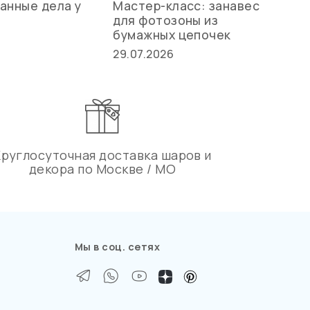
анные дела у
Мастер-класс: занавес
Ле
для фотозоны из
ст
бумажных цепочек
27.
29.07.2026
Круглосуточная доставка шаров и
декора по Москве / МО
Мы в соц. сетях