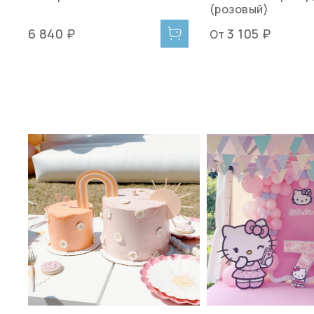
(розовый)
6 840 ₽
3 105 ₽
От