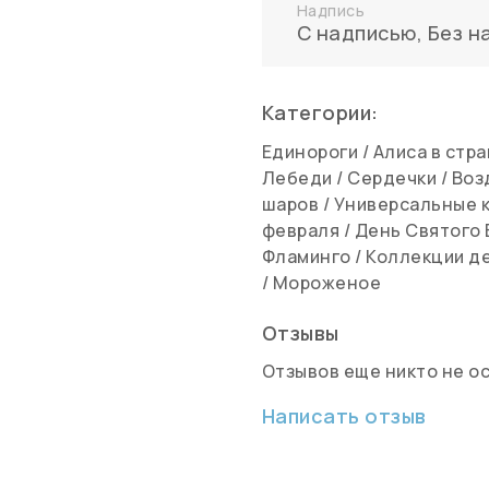
Надпись
С надписью
,
Без н
Категории:
Единороги
/
Алиса в стр
Лебеди
/
Сердечки
/
Воз
шаров
/
Универсальные 
февраля
/
День Святого
Фламинго
/
Коллекции де
/
Мороженое
Отзывы
Отзывов еще никто не о
Написать отзыв