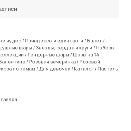
адписи
ане чудес
/
Принцессы и единороги
/
Балет
/
душные шары
/
Звёзды, сердца и круги
/
Наборы
коллекции
/
Гендерные шары
/
Шары на 14
 Валентина
/
Розовая вечеринка
/
Розовый
кора по темам
/
Для девочек
/
Каталог
/
Пастель
ставлял