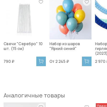
Свечи "Серебро" 10
Набор из шаров
Набор
шт. (15 см)
"Яркий синий"
гирля
(2023)
790 ₽
От
2 245 ₽
2 970
Аналогичные товары
Пред