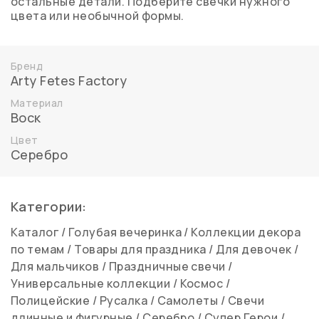
остальные детали. Подберите свечки нужного
цвета или необычной формы.
Бренд
Arty Fetes Factory
Материал
Воск
Цвет
Серебро
Категории:
Каталог
/
Голубая вечеринка
/
Коллекции декора
по темам
/
Товары для праздника
/
Для девочек
/
Для мальчиков
/
Праздничные свечи
/
Универсальные коллекции
/
Космос
/
Полицейские
/
Русалка
/
Самолеты
/
Свечи
длинные и фигурные
/
Серебро
/
Супер Герои
/