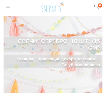
0
СВЕЧИ "СЕРЕБРО" 10 ШТ. (15
СМ)
Главная
Коллекции декора по темам
...
Голубая вечеринка